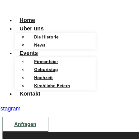
Home
Über uns
Die Historie
News
Events
Firmenfeier
Geburtstag
Hochzeit
Kirchliche Feiern
Kontakt
nstagram
Anfragen