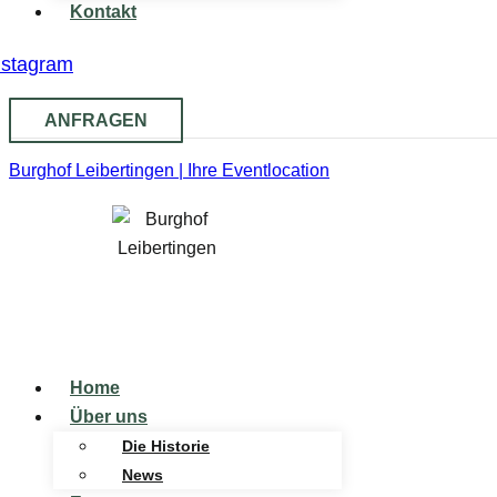
Kontakt
nstagram
ANFRAGEN
Burghof Leibertingen | Ihre Eventlocation
Home
Über uns
Die Historie
News