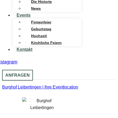
Die Historie
News
Events
Firmenfeier
Geburtstag
Hochzeit
Kirchliche Feiern
Kontakt
nstagram
ANFRAGEN
Burghof Leibertingen | Ihre Eventlocation